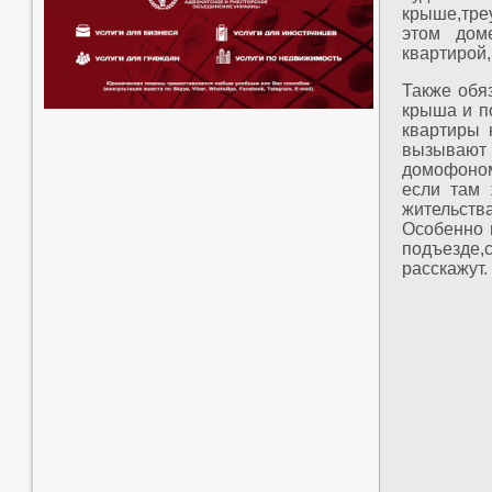
крыше,тре
этом дом
квартирой,
Также обя
крыша и п
квартиры 
вызывают
домофоном 
если там 
жительств
Особенно 
подъезде,
расскажут.