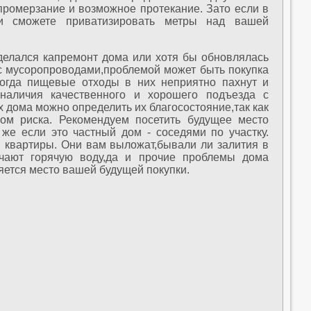
промерзание и возможное протекание. Зато если в
ии сможете приватизировать метры над вашей
 делался капремонт дома или хотя бы обновлялась
 с мусоропроводами,проблемой может быть покупка
ногда пищевые отходы в них неприятно пахнут и
наличия качественного и хорошего подъезда с
 дома можно определить их благосостояние,так как
ом риска. Рекомендуем посетить будущее место
же если это частный дом - соседями по участку.
 квартиры. Они вам выложат,бывали ли залития в
ючают горячую воду,да и прочие проблемы дома
яется место вашей будущей покупки.