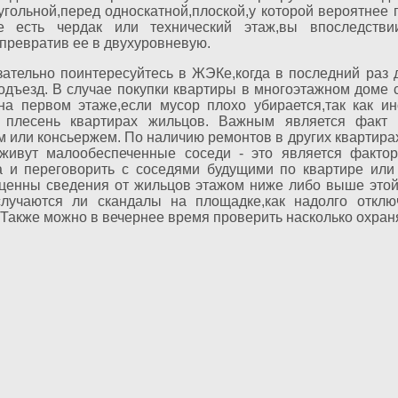
угольной,перед односкатной,плоской,у которой вероятнее 
е есть чердак или технический этаж,вы впоследств
превратив ее в двухуровневую.
зательно поинтересуйтесь в ЖЭКе,когда в последний раз
одъезд. В случае покупки квартиры в многоэтажном доме
на первом этаже,если мусор плохо убирается,так как и
 плесень квартирах жильцов. Важным является факт 
или консьержем. По наличию ремонтов в других квартирах
живут малообеспеченные соседи - это является фактор
а и переговорить с соседями будущими по квартире или 
ценны сведения от жильцов этажом ниже либо выше этой
случаются ли скандалы на площадке,как надолго откл
 Также можно в вечернее время проверить насколько охран