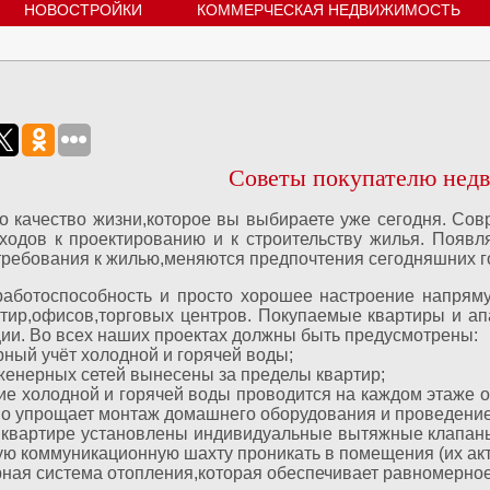
НОВОСТРОЙКИ
КОММЕРЧЕСКАЯ НЕДВИЖИМОСТЬ
Советы покупателю нед
то качество жизни,которое вы выбираете уже сегодня. С
ходов к проектированию и к строительству жилья. Появл
требования к жилью,меняются предпочтения сегодняшних г
работоспособность и просто хорошее настроение напряму
ртир,офисов,торговых центров. Покупаемые квартиры и а
ции. Во всех наших проектах должны быть предусмотрены:
рный учёт холодной и горячей воды;
женерных сетей вынесены за пределы квартир;
ие холодной и горячей воды проводится на каждом этаже 
но упрощает монтаж домашнего оборудования и проведение
й квартире установлены индивидуальные вытяжные клапаны
ую коммуникационную шахту проникать в помещения (их акт
урная система отопления,которая обеспечивает равномерно