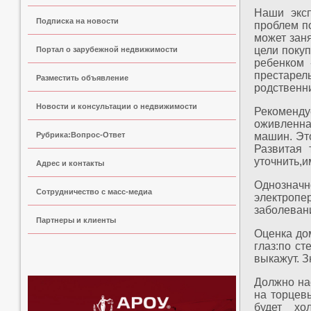
Наши эксп
Подписка на новости
проблем п
может заня
цели покуп
Портал о зарубежной недвижимости
ребенком 
престарел
Разместить объявление
родственни
Новости и консультации о недвижимости
Рекоменду
оживленна
Рубрика:Вопрос-Ответ
машин. Эт
Развитая 
уточнить,и
Адрес и контакты
Однозна
Сoтрудничество с масс-медиа
электропе
заболеван
Партнеры и клиенты
Оценка дом
глаз:по с
выкажут. З
Должно на
на торцевы
будет хо