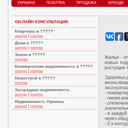
УКРАИНА
ПОКУПКА
ПРОДАЖА
АРЕНДА
ОН-ЛАЙН КОНСУЛЬТАЦИЯ.
Квартиры в ?????
|
аренда
покупка
Дома в ?????
|
аренда
покупка
Земля в ?????
Жилье - э
покупка
новых под
Коммерческая недвижимость в ?????
растущие 
|
аренда
покупка
Здоровье,
Новострой в ?????
жизнь:ква
покупка
эксплуата
Загородная недвижимость
- покварти
|
аренда
покупка
- линии ин
Недвижимость Украины
- отключен
|
аренда
покупка
значитель
- в каждо
через общ
- 2-х конт