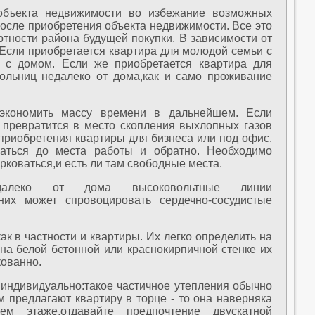
объекта недвижимости во избежание возможных
осле приобретения объекта недвижимости. Все это
ртности района будущей покупки. В зависимости от
 Если приобретается квартира для молодой семьи с
 с домом. Если же приобретается квартира для
ольниц недалеко от дома,как и само проживание
 сэкономить массу времени в дальнейшем. Если
 превратится в место скопления выхлопных газов
приобретения квартиры для бизнеса или под офис.
раться до места работы и обратно. Необходимо
рковаться,и есть ли там свободные места.
далеко от дома высоковольтные линии
 них может спровоцировать сердечно-сосудистые
к в частности и квартиры. Их легко определить на
на белой бетонной или краснокирпичной стенке их
кованно.
индивидуально:такое частичное утепления обычно
м предлагают квартиру в торце - то она наверняка
м этаже,отдавайте предпочтение двускатной