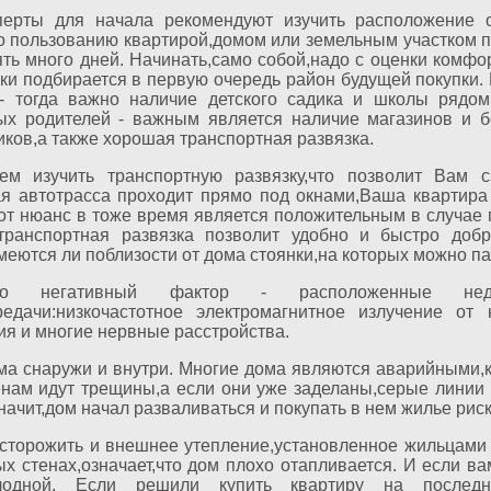
ерты для начала рекомендуют изучить расположение 
о пользованию квартирой,домом или земельным участком п
ть много дней. Начинать,само собой,надо с оценки комфо
ки подбирается в первую очередь район будущей покупки.
- тогда важно наличие детского садика и школы рядом
ых родителей - важным является наличие магазинов и б
ков,а также хорошая транспортная развязка.
ем изучить транспортную развязку,что позволит Вам
я автотрасса проходит прямо под окнами,Ваша квартира
от нюанс в тоже время является положительным в случае 
транспортная развязка позволит удобно и быстро доб
меются ли поблизости от дома стоянки,на которых можно па
чно негативный фактор - расположенные не
редачи:низкочастотное электромагнитное излучение от
ия и многие нервные расстройства.
а снаружи и внутри. Многие дома являются аварийными,ка
тенам идут трещины,а если они уже заделаны,серые линии 
начит,дом начал разваливаться и покупать в нем жилье рис
сторожить и внешнее утепление,установленное жильцами 
х стенах,означает,что дом плохо отапливается. И если ва
лодной. Если решили купить квартиру на последне