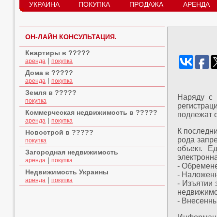
УКРАИНА
ПОКУПКА
ПРОДАЖА
АРЕНДА
ОН-ЛАЙН КОНСУЛЬТАЦИЯ.
Квартиры в ?????
|
аренда
покупка
Дома в ?????
|
аренда
покупка
Земля в ?????
Наряду с 
покупка
регистрац
Коммерческая недвижимость в ?????
подлежат 
|
аренда
покупка
К последн
Новострой в ?????
рода запр
покупка
объект. Е
Загородная недвижимость
электронн
|
аренда
покупка
- Обремен
Недвижимость Украины
- Наложен
|
аренда
покупка
- Изъятии
недвижимо
- Внесенн