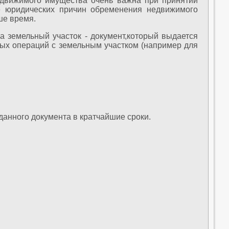
едвижимого имущества очень важна при принятии
е юридических причин обременения недвижимого
ше время.
а земельный участок - документ,который выдается
ых операций с земельным участком (например для
данного документа в кратчайшие сроки.