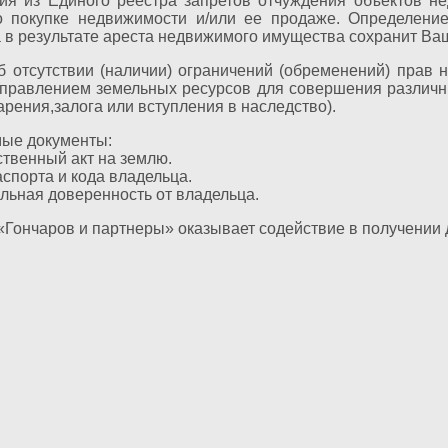
я из Единого реестра запретов отчуждения объектов н
 покупке недвижимости и/или ее продаже. Определени
 в результате ареста недвижимого имущества сохранит Ва
б отсутствии (наличии) ограничений (обременений) прав н
правлением земельных ресурсов для совершения различн
рения,залога или вступления в наследство).
ые документы:
ственный акт на землю.
аспорта и кода владельца.
льная доверенность от владельца.
Гончаров и партнеры» оказывает содействие в получении 