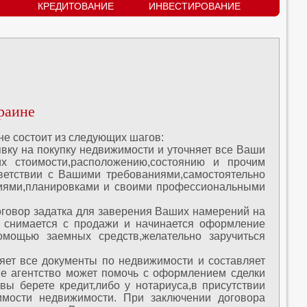
КРЕДИТОВАНИЕ
ИНВЕСТИРОВАНИЕ
раине
не состоит из следующих шагов:
вку на покупку недвижимости и уточняет все Ваши
х стоимости,расположению,состоянию и прочим
тветствии с Вашими требованиями,самостоятельно
фиями,планировками и своими профессиональными
оговор задатка для заверения Ваших намерений на
т снимается с продажи и начинается оформление
омощью заемных средств,желательно заручиться
ряет все документы по недвижимости и составляет
аше агентство может помочь с оформлением сделки
вы берете кредит,либо у нотариуса,в присутствии
имости недвижимости. При заключении договора