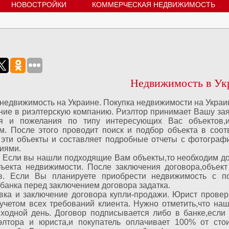
НОВОСТРОЙКИ
КОММЕРЧЕСКАЯ НЕДВИЖИМОСТЬ
Недвижимость в Ук
 недвижимость на Украине. Покупка недвижимости на Украи
ние в риэлтерскую компанию. Риэлтор принимает Вашу зая
я и пожелания по типу интересующих Вас объектов,и
м. После этого проводит поиск и подбор объекта в соо
 эти объекты и составляет подробные отчеты с фотогра
иями.
к. Если вы нашли подходящие Вам объекты,то необходим д
бъекта недвижимости. После заключения договора,объек
в. Если Вы планируете приобрести недвижимость с п
банка перед заключением договора задатка.
овка и заключение договора купли-продажи. Юрист прове
 учетом всех требований клиента. Нужно отметить,что н
ходной день. Договор подписывается либо в банке,если 
лтора и юриста,и покупатель оплачивает 100% от сто