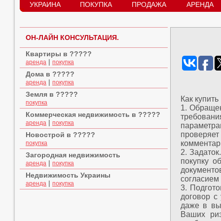
УКРАИНА
ПОКУПКА
ПРОДАЖА
АРЕНДА
ОН-ЛАЙН КОНСУЛЬТАЦИЯ.
Квартиры в ?????
|
аренда
покупка
Дома в ?????
|
аренда
покупка
Земля в ?????
Как купить
покупка
1. Обраще
Коммерческая недвижимость в ?????
требовани
|
аренда
покупка
параметра
проверяет
Новострой в ?????
комментар
покупка
2. Задато
Загородная недвижимость
покупку о
|
аренда
покупка
документо
Недвижимость Украины
согласием 
|
аренда
покупка
3. Подгот
договор с
даже в вы
Ваших риэ