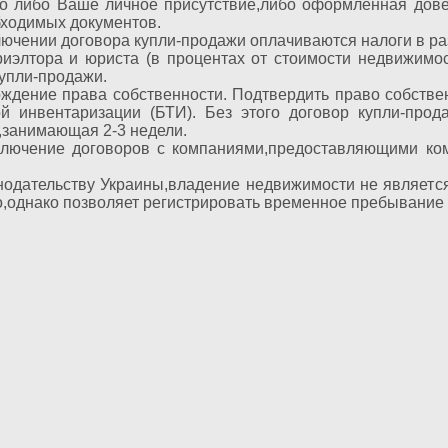
о либо Ваше личное присутствие,либо оформленная дове
бходимых документов.
лючении договора купли-продажи оплачиваются налоги в р
 риэлтора и юриста (в процентах от стоимости недвижим
купли-продажи.
рждение права собственности. Подтвердить право собств
ой инвентаризации (БТИ). Без этого договор купли-про
,занимающая 2-3 недели.
ключение договоров с компаниями,предоставляющими ко
онодательству Украины,владение недвижимости не являет
о,однако позволяет регистрировать временное пребывание 