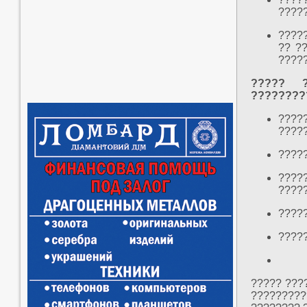
????
????
?? ?
?????
????? ?
????????
????
????
?????
????
?????
????
????
????? ???
?????????