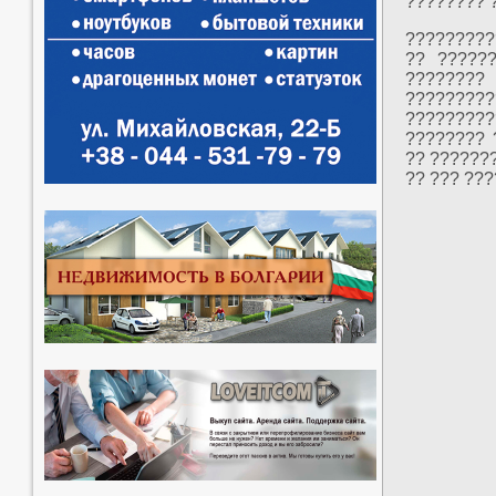
???????? 
?????????
?? ??????
???????
?????????
?????????
???????? 
?? ??????
?? ??? ???