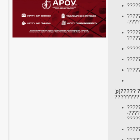
????
???
-????
???
????
????
????
?????
[
p]????? 
????????
????
-??
?????
????
?????