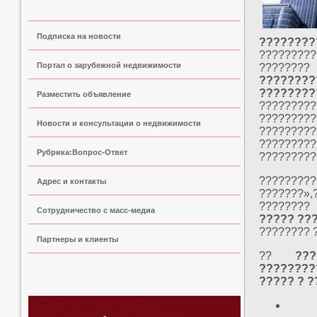
Подписка на новости
??????
?????????
Портал о зарубежной недвижимости
????????
???????
???????
Разместить объявление
????????
????????
Новости и консультации о недвижимости
????????
????????
Рубрика:Вопрос-Ответ
??????????
????????
Адрес и контакты
???????»
????????
Сoтрудничество с масс-медиа
????? ??
???????? 
Партнеры и клиенты
??
??
????????
????? ? ?