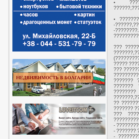
• ????
??????,??
• ??????
-??????,?
-???????
?????????
??? ?????
???????,
(????????
????? ???
??? ?????
????????
??????? 
??????? 
????????
???????,?
?? ??????
??????? ?
??? ????
?????????
- ????????
- ???????
- ???????