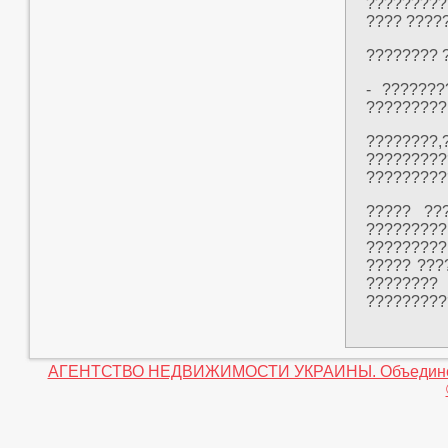
?????????
???? ????
???????? 
- ??????
?????????
????????
?????????
?????????
????? ??
???????
?????????
????? ???
???????
?????????
АГЕНТСТВО НЕДВИЖИМОСТИ УКРАИНЫ. Объединение 