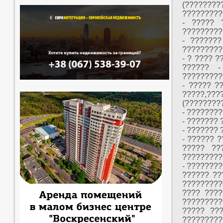
(????????
?????????,
- ????? 
?????????
- ???????
?????????
- ? ???? 
?????? -
?????????
- ????? ?
?????,??
(????????
- ????????
- ???????
- ???????
- ?????? 
????? ??
?????????
- ???????
?????? ??
?????????
???? ????
?????????
????? ??
?????????