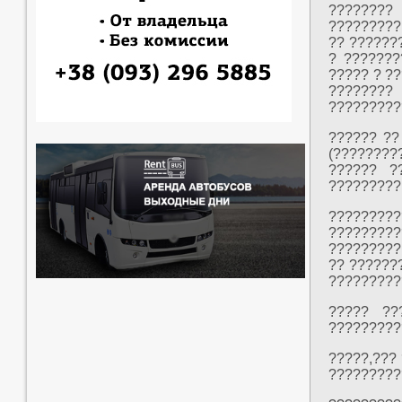
??????
?????????
?? ??????
? ???????
????? ? ?
???????? 
?????????
?????? ??
(????????
?????? ?
?????????
????????
?????????
?????????
?? ??????
?????????
????? ??
?????????
?????,???
?????????