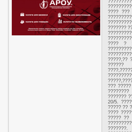
????????
?????????
???? ???
???????
????????
??????? ?
????????
?????????
???? ? ?
?????????
????????
?????,?? 
?????? 
????,?????
?????????
?????,????
??? ?????
????????
??????? ?
20/5. ???
????? ?? 
???? ????
????? ?? 
?????????
???????.