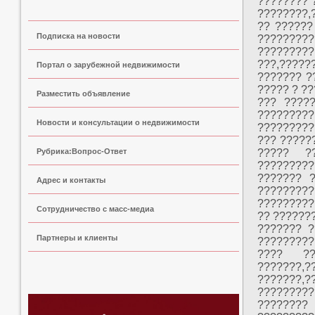
???????? 
????????,
?? ??????
Подписка на новости
?????????
?????????
???,?????
Портал о зарубежной недвижимости
??????? ?
????? ? ?
Разместить объявление
??? ????
????????
Новости и консультации о недвижимости
?????????
??? ?????
Рубрика:Вопрос-Ответ
????? ??
????????
??????? 
Адрес и контакты
????????
?????????
Сoтрудничество с масс-медиа
?? ??????
??????? ?
Партнеры и клиенты
?????????
???? ??
???????,
???????,
?????????
????????