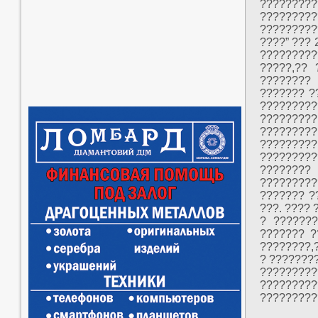
????????
?????????
?????????
????” ??? 
????????
?????,?? 
????????
??????? ?
?????????
????????
?????????
????????
????????
????????
????????
??????? ?
???. ???? 
? ???????
??????? ?
????????,?
? ???????
?????????
?????????
?????????